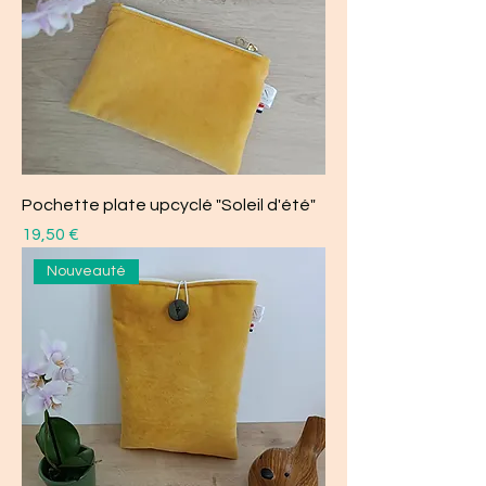
Pochette plate upcyclé "Soleil d'été"
Prix
19,50 €
Nouveauté