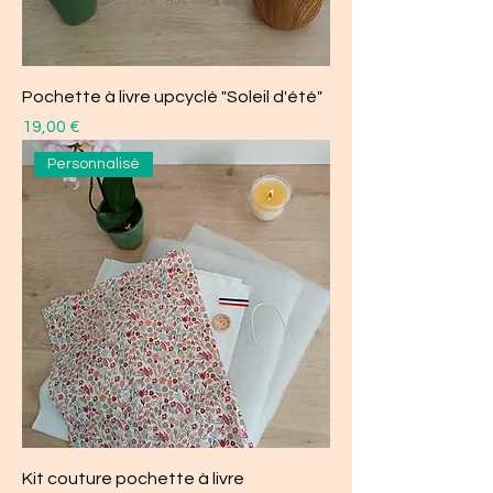
Pochette à livre upcyclé "Soleil d'été"
Prix
19,00 €
Personnalisé
Kit couture pochette à livre