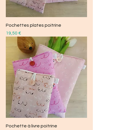
Pochettes plates poitrine
Prix
19,50 €
Pochette à livre poitrine