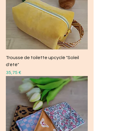
Trousse de toilette upcyclé "Soleil
d'été"
Prix
35,75 €