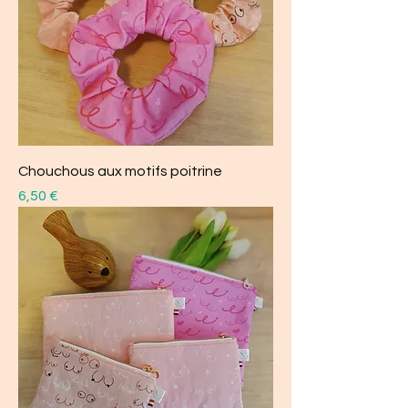
Chouchous aux motifs poitrine
Prix
6,50 €