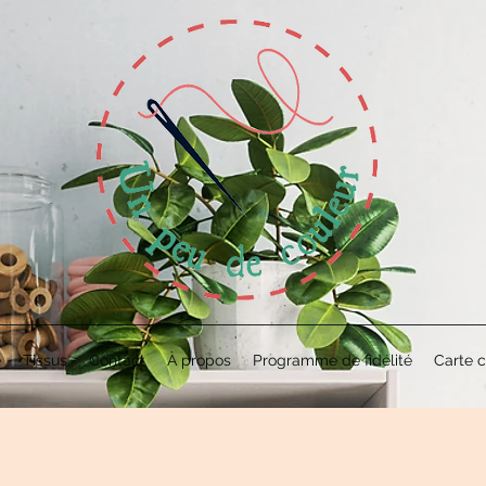
e
Tissus
Contact
À propos
Programme de fidélité
Carte 