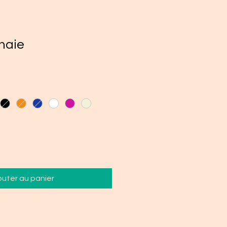
naie
outer au panier