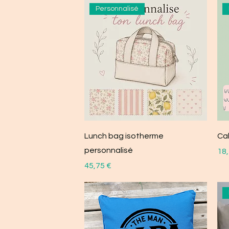
Personnalisé
Lunch bag isotherme
Ca
personnalisé
Pri
18,
Prix
45,75 €