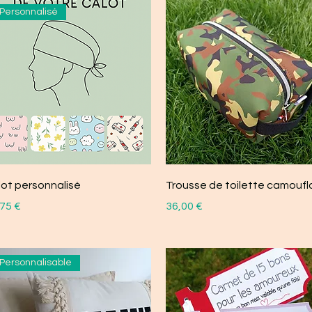
Personnalisé
lot personnalisé
Trousse de toilette camouf
x
Prix
75 €
36,00 €
Personnalisable