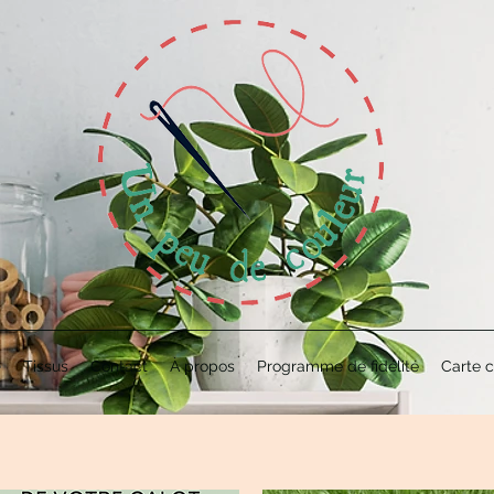
e
Tissus
Contact
À propos
Programme de fidélité
Carte 