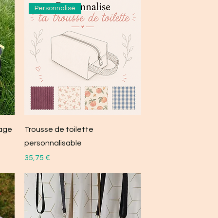
Personnalisé
lage
Trousse de toilette
personnalisable
Prix
35,75 €