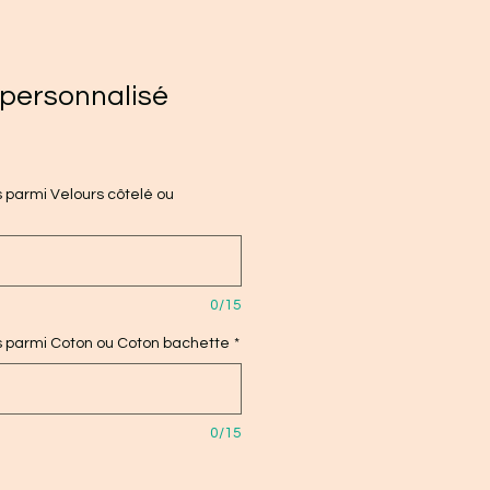
personnalisé
s parmi Velours côtelé ou
0/15
is parmi Coton ou Coton bachette
*
0/15