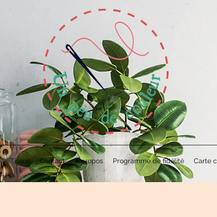
e
Tissus
Contact
À propos
Programme de fidélité
Carte 