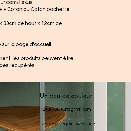
ur.com/tissus
te + Coton ou Coton bachette
 x 33cm de haut x 12cm de
 sur la page d'accueil
ment, les produits peuvent être
ges récupérés.
Un peu de couleur
1peu2couleur@gmail.com
© 2024 par Un peu de couleur