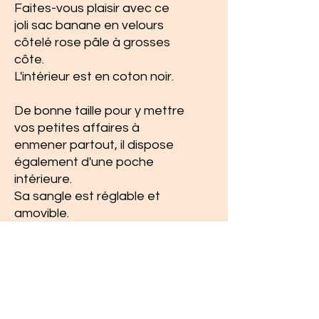
Faites-vous plaisir avec ce
joli sac banane en velours
côtelé rose pâle à grosses
côte.
L'intérieur est en coton noir.
De bonne taille pour y mettre
vos petites affaires à
enmener partout, il dispose
également d'une poche
intérieure.
Sa sangle est réglable et
amovible.
Dimensions hors sangle :
26cm de longueur x 15cm de
hauteur x 10cm de
profondeur