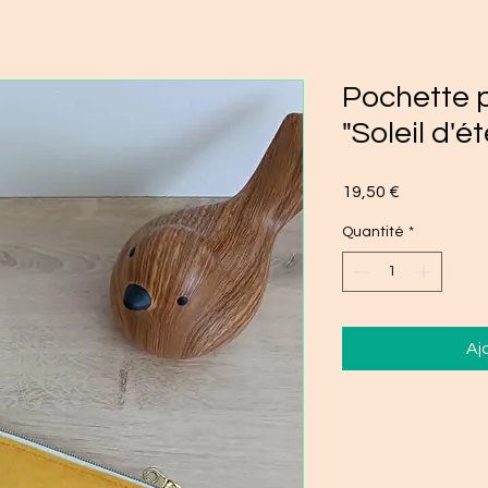
Pochette p
"Soleil d'ét
Prix
19,50 €
Quantité
*
Aj