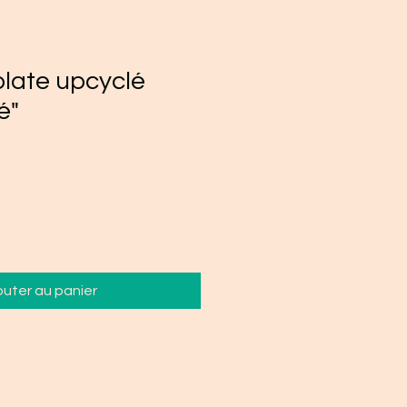
late upcyclé
é"
outer au panier