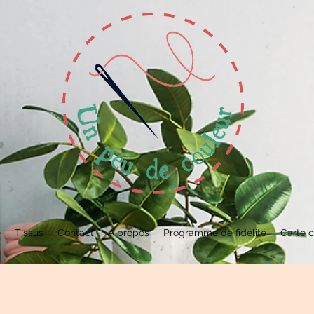
e
Tissus
Contact
À propos
Programme de fidélité
Carte 